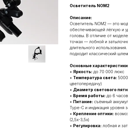
Осветитель NOM2
Описание:
Осветитель NOM2 — это моде
обеспечивающей лёгкую и у
головы. В отличие от моделе
точках — лобной и затылочн
длительного использования.
подходит классический шле
Основные характеристики
•
Яркость:
до 70 000 люкс
•
Температура света:
5000
цветопередачу)
•
Диаметр светового пятн
•
Время работы:
до 6 часов
•
Питание:
съёмный аккумул
Type-C и индикация уровня 
•
Крепление оптики:
возмож
(2,5х-3,5х)
•
Регулировка:
лобная и зат