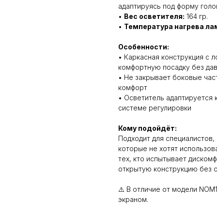
адаптируясь под форму гол
•
Вес осветителя:
164 гр.
•
Температура нагрева ла
Особенности:
• Каркасная конструкция с 
комфортную посадку без дав
• Не закрывает боковые час
комфорт
• Осветитель адаптируется 
системе регулировки
Кому подойдёт:
Подходит для специалистов,
которые не хотят использов
тех, кто испытывает диском
открытую конструкцию без с
⚠️ В отличие от модели NOM
экраном.