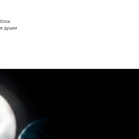
 блок
е душки