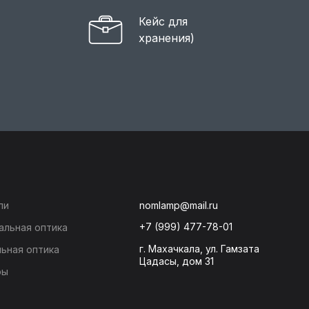
Кейс для
хранения)
ли
nomlamp@mail.ru
+7 (999) 477-78-01
альная оптика
г. Махачкала, ул. Гамзата
ьная оптика
Цадасы, дом 31
ры