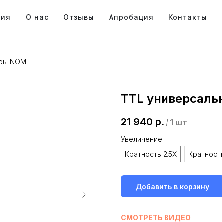
ция
О нас
Отзывы
Апробация
Контакты
яры NOM
TTL универсаль
21 940
р.
/
1 шт
Увеличение
Кратность 2.5X
Кратность
Добавить в корзину
СМОТРЕТЬ ВИДЕО