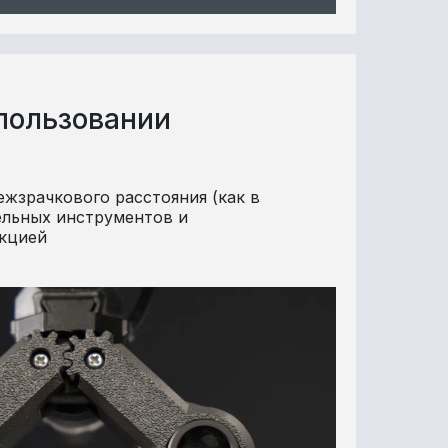
пользовании
ежзрачкового расстояния (как в
ельных инструментов и
укцией