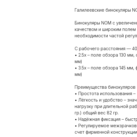
Галилеевские бинокуляры NOM
Бинокуляры NOM с увеличени
качеством и широким полем
необходимости частой регул
С рабочего расстояния — 40
• 2.5x – поле обзора 130 мм
мм)
• 3.5x – поле обзора 145 мм
мм)
Преимущества бинокуляров
• Простота использования –
• Лёгкость и удобство – знач
нагрузку при длительной раб
гр.) общий вес 82 гр.
• Надёжная фиксация – быс
• Регулируемое межзрачково
счет фирменной конструкции