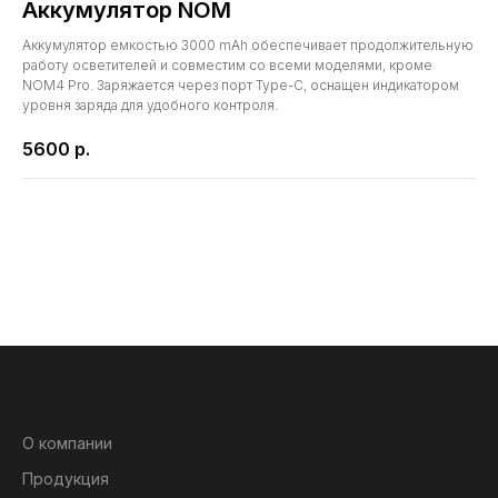
Аккумулятор NOM
Аккумулятор емкостью 3000 mAh обеспечивает продолжительную
работу осветителей и совместим со всеми моделями, кроме
NOM4 Pro. Заряжается через порт Type-C, оснащен индикатором
уровня заряда для удобного контроля.
5600
р.
О компании
Продукция